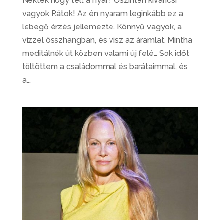
Nektek hogy telt a nyár? Őszintén kívancsi
vagyok Rátok! Az én nyaram leginkább ez a
lebegő érzés jellemezte. Könnyű vagyok, a
vízzel összhangban, és visz az áramlat. Mintha
meditálnék út közben valami új felé… Sok időt
töltöttem a családommal és barátaimmal, és
a...