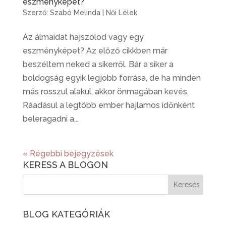
eszményképet?
Szerző:
Szabó Melinda
|
Női Lélek
Az álmaidat hajszolod vagy egy
eszményképet? Az előző cikkben már
beszéltem neked a sikerről. Bár a siker a
boldogság egyik legjobb forrása, de ha minden
más rosszul alakul, akkor önmagában kevés.
Ráadásul a legtöbb ember hajlamos időnként
beleragadni a...
« Régebbi bejegyzések
KERESS A BLOGON
BLOG KATEGÓRIÁK