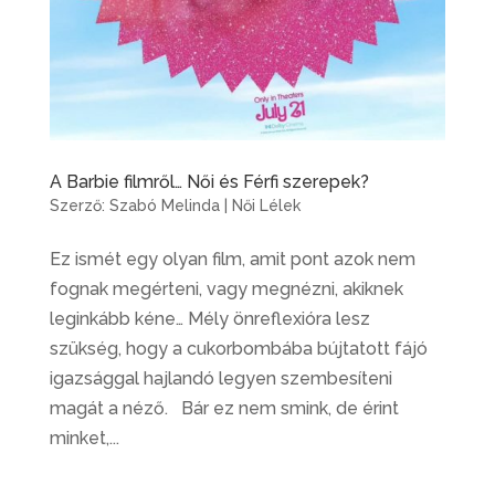
A Barbie filmről… Női és Férfi szerepek?
Szerző:
Szabó Melinda
|
Női Lélek
Ez ismét egy olyan film, amit pont azok nem
fognak megérteni, vagy megnézni, akiknek
leginkább kéne… Mély önreflexióra lesz
szükség, hogy a cukorbombába bújtatott fájó
igazsággal hajlandó legyen szembesíteni
magát a néző. Bár ez nem smink, de érint
minket,...