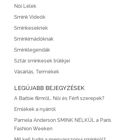
Női Lélek
Smink Videók
Sminkeseknek
Sminkimádóknak
Sminklegendák
Sztár sminkesek trükkjei
Vásárlás, Termékek
LEGÚJABB BEJEGYZÉSEK
A Barbie filmről… Női és Férfi szerepek?
Emlékek a nyárról
Pamela Anderson SMINK NÉLKÜL a Paris
Fashion Weeken
Mit kell tudni a menyasszonyi sminkről?