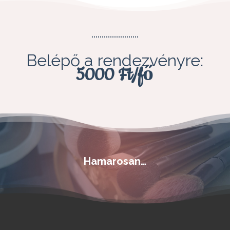
Belépő a rendezvényre:
5000 Ft/fő
Hamarosan…